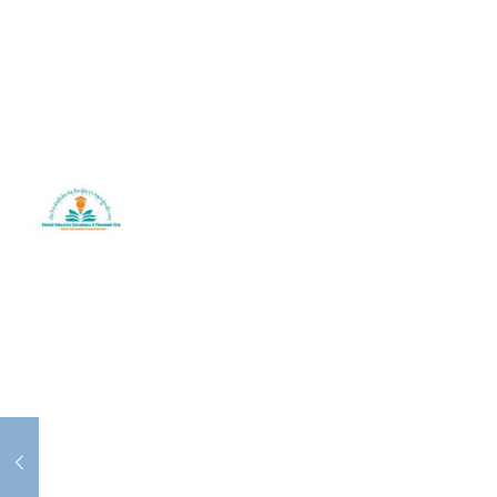
SherigX is a registered education consultancy firm based in
Thimphu that has connections with recognized universities and
institutes globally, especially with those in Australia.