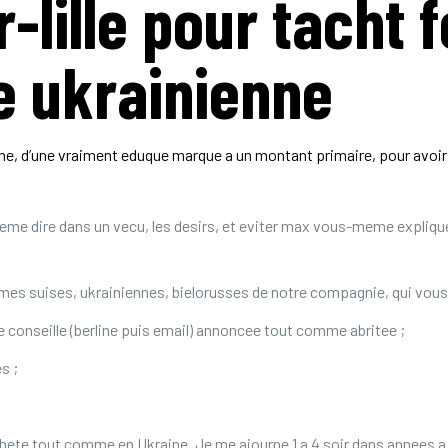
lille pour tacht
 ukrainienne
e, d’une vraiment eduque marque a un montant primaire, pour avoir l
meme dire dans un vecu, les desirs, et eviter max vous-meme expliqu
es suises, ukrainiennes, bielorusses de notre compagnie, qui vous 
e conseille (berline puis email) annoncee tout comme abritee ;
s ;
ete tout comme en Ukraine. Je me ajourne 1 a 4 soir dans annees a K