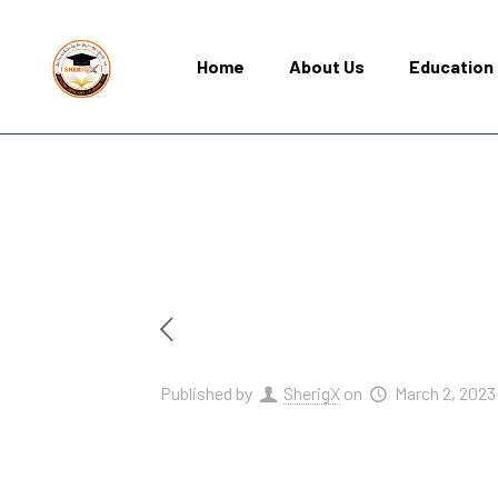
Home
About Us
Education 
Published by
SherigX
on
March 2, 2023