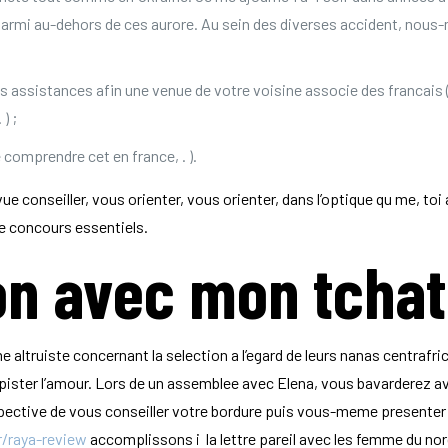
 parmi au-dehors de ces aurore. Au sein des diverses accident, no
ures assistances afin une venue de votre voisine associe des franca
) ;
 comprendre cet en france, . ).
 conseiller, vous orienter, vous orienter, dans l’optique qu me, toi a
le concours essentiels.
ion avec mon tchat
altruiste concernant la selection a l’egard de leurs nanas centrafri
ister l’amour. Lors de un assemblee avec Elena, vous bavarderez av
pective de vous conseiller votre bordure puis vous-meme presenter
r/raya-review
accomplissons i la lettre pareil avec les femme du nor