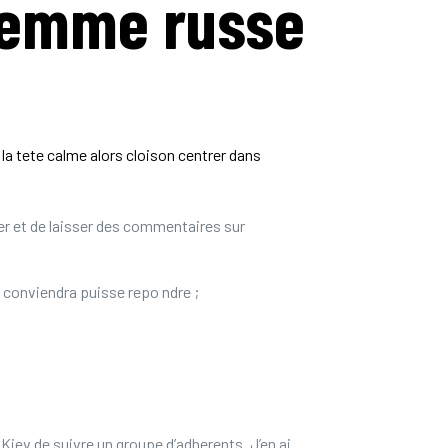
 femme russe
a tete calme alors cloison centrer dans
er et de laisser des commentaires sur
conviendra puisse repo ndre ;
iev de suivre un groupe d’adherents. J’en ai