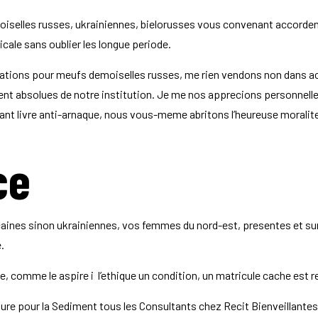
oiselles russes, ukrainiennes, bielorusses vous convenant accorden
icale sans oublier les longue periode.
ulations pour meufs demoiselles russes, me rien vendons non dans 
ment absolues de notre institution. Je me nos apprecions personnell
tenant livre anti-arnaque, nous vous-meme abritons l’heureuse moralit
ce
aines sinon ukrainiennes, vos femmes du nord-est, presentes et sur
.
ite, comme le aspire i l’ethique un condition, un matricule cache est 
tructure pour la Sediment tous les Consultants chez Recit Bienveilla