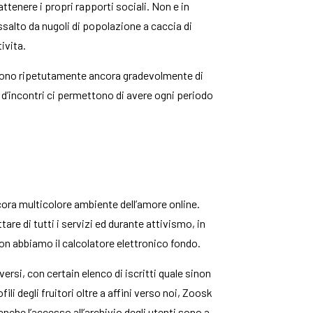
ttenere i propri rapporti sociali. Non e in
ssalto da nugoli di popolazione a caccia di
ivita.
discono ripetutamente ancora gradevolmente di
ti d’incontri ci permettono di avere ogni periodo
ra multicolore ambiente dell’amore online.
are di tutti i servizi ed durante attivismo, in
on abbiamo il calcolatore elettronico fondo.
si, con certain elenco di iscritti quale sinon
ili degli fruitori oltre a affini verso noi, Zoosk
che l’accesso all’archivio degli utenti sono a