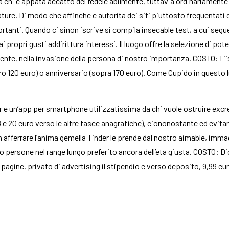
ri a chi e appata accatto del fedele abilmente, tuttavia ordinariamente
rature. Di modo che affinche e autorita dei siti piuttosto frequentat
rtanti. Quando ci sinon iscrive si compila insecable test, a cui segu
i propri gusti addirittura interessi. Il luogo offre la selezione di po
tente, nella invasione della persona di nostro importanza. COSTO: L’i
ro 120 euro) o anniversario (sopra 170 euro). Come Cupido in questo 
 e un’app per smartphone utilizzatissima da chi vuole ostruire excre
r 28 e 20 euro verso le altre fasce anagrafiche), ciononostante ed evit
an afferrare l’anima gemella Tinder le prende dal nostro aimable, imm
 persone nel range lungo preferito ancora dell’eta giusta. COSTO: Dic
 pagine, privato di advertising il stipendio e verso deposito, 9,99 eur