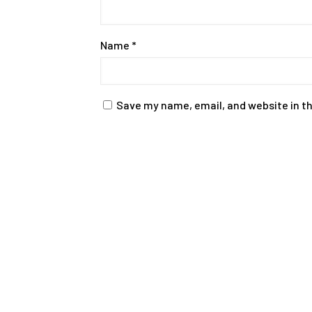
Name
*
Save my name, email, and website in th
SherigX is a registered education consultancy firm based in
Thimphu that has connections with recognized universities and