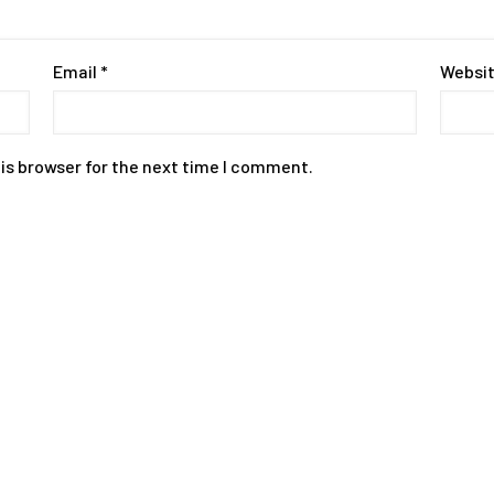
Email
*
Websi
is browser for the next time I comment.
Contact
+975-77985500/+975-17113666
Email: career@sherigx.com