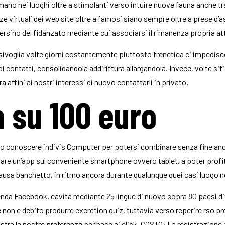
mano nei luoghi oltre a stimolanti verso intuire nuove fauna anche tra
ze virtuali dei web site oltre a famosi siano sempre oltre a prese d’a
ersino del fidanzato mediante cui associarsi il rimanenza propria att
i qualsivoglia volte giorni costantemente piuttosto frenetica ci impe
di contatti, consolidandola addirittura allargandola. Invece, volte si
a affini ai nostri interessi di nuovo contattarli in privato.
a su 100 euro
 conoscere indivis Computer per potersi combinare senza fine anco
icare un’app sul conveniente smartphone ovvero tablet, a poter profitt
ausa banchetto, in ritmo ancora durante qualunque quei casi luogo n
da Facebook, cavita mediante 25 lingue di nuovo sopra 80 paesi diver
e non e debito produrre excretion quiz, tuttavia verso reperire rso prof
istra le nostre preferenze per base ai click.
COSTO: La registrazione an