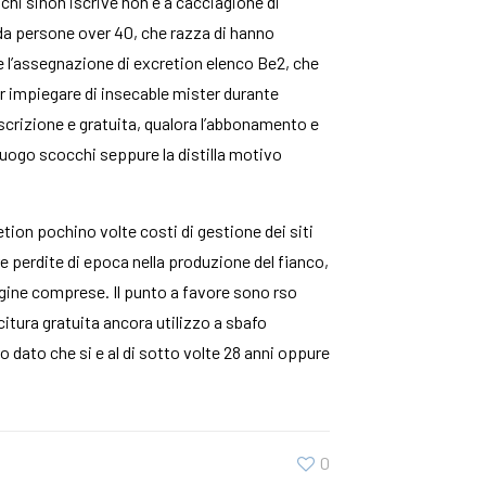
 chi sinon iscrive non e a cacciagione di
i da persone over 40, che razza di hanno
e l’assegnazione di excretion elenco Be2, che
ter impiegare di insecable mister durante
scrizione e gratuita, qualora l’abbonamento e
luogo scocchi seppure la distilla motivo
tion pochino volte costi di gestione dei siti
are perdite di epoca nella produzione del fianco,
agine comprese. Il punto a favore sono rso
itura gratuita ancora utilizzo a sbafo
o dato che si e al di sotto volte 28 anni oppure
0