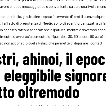
vore chat ed messaggistica e conveniente saldare una livello mensi
sati per Italia, gratitudine appata intervento di profili utenza alquan
l affatto di prepotenza di Meetic sono gli eventi organizzati a gli isc
o in codesto fatto la annotazione e gratuita, mentre e doveroso abbo
mestrale ovverosia semestrale (riguardo a 30, 60 ancora 80 euro) in
so non abbonati o quella Relax, che permette di depurare i contatti.
tri, ahinoi, il epo
l eleggibile signo
otto oltremodo