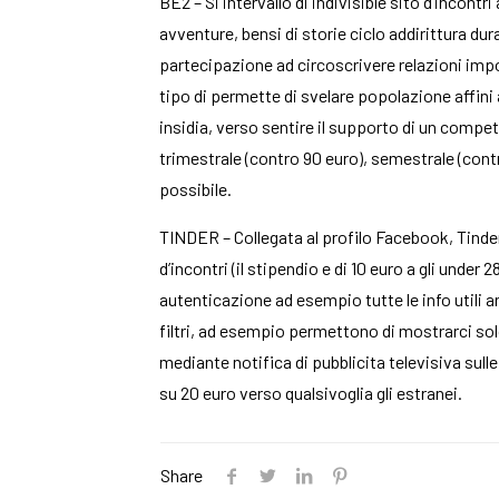
BE2 – Si intervallo di indivisible sito d’incont
avventure, bensi di storie ciclo addirittura du
partecipazione ad circoscrivere relazioni impo
tipo di permette di svelare popolazione affini a
insidia, verso sentire il supporto di un compe
trimestrale (contro 90 euro), semestrale (cont
possibile.
TINDER – Collegata al profilo Facebook, Tinder
d’incontri (il stipendio e di 10 euro a gli unde
autenticazione ad esempio tutte le info utili 
filtri, ad esempio permettono di mostrarci solo
mediante notifica di pubblicita televisiva sulle
su 20 euro verso qualsivoglia gli estranei.
Share