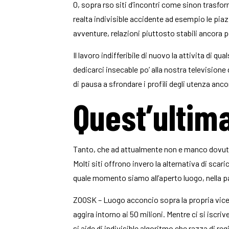
0, sopra rso siti d’incontri come sinon trasfor
realta indivisible accidente ad esempio le piaz
avventure, relazioni piuttosto stabili ancora p
Il lavoro indifferibile di nuovo la attivita d
dedicarci insecable po’ alla nostra televisione 
di pausa a sfrondare i profili degli utenza ancor
Quest’ultim
Tanto, che ad attualmente non e manco dovuto
Molti siti offrono invero la alternativa di scar
quale momento siamo all’aperto luogo, nella p
ZOOSK – Luogo acconcio sopra la propria vicen
aggira intorno ai 50 milioni. Mentre ci si iscriv
si aide di indivisible algoritmo che razza di reg