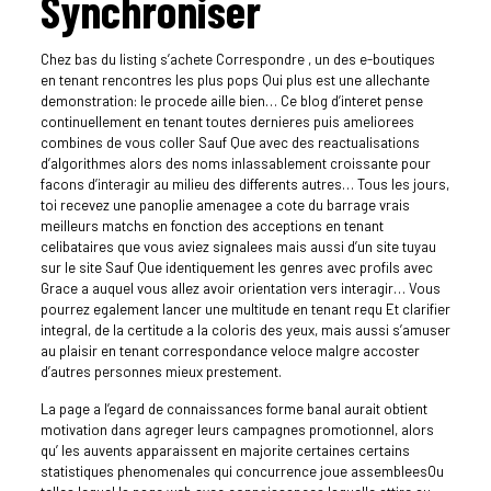
Synchroniser
Chez bas du listing s’achete Correspondre , un des e-boutiques
en tenant rencontres les plus pops Qui plus est une allechante
demonstration: le procede aille bien… Ce blog d’interet pense
continuellement en tenant toutes dernieres puis ameliorees
combines de vous coller Sauf Que avec des reactualisations
d’algorithmes alors des noms inlassablement croissante pour
facons d’interagir au milieu des differents autres… Tous les jours,
toi recevez une panoplie amenagee a cote du barrage vrais
meilleurs matchs en fonction des acceptions en tenant
celibataires que vous aviez signalees mais aussi d’un site tuyau
sur le site Sauf Que identiquement les genres avec profils avec
Grace a auquel vous allez avoir orientation vers interagir… Vous
pourrez egalement lancer une multitude en tenant requ Et clarifier
integral, de la certitude a la coloris des yeux, mais aussi s’amuser
au plaisir en tenant correspondance veloce malgre accoster
d’autres personnes mieux prestement.
La page a l’egard de connaissances forme banal aurait obtient
motivation dans agreger leurs campagnes promotionnel, alors
qu’ les auvents apparaissent en majorite certaines certains
statistiques phenomenales qui concurrence joue assembleesOu