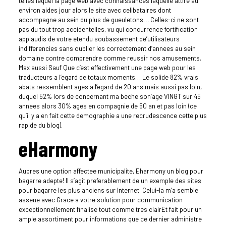
telles lequel la page web avec connaissances laquelle attire au
environ aides jour alors le site avec celibataires dont
accompagne au sein du plus de gueuletons… Celles-ci ne sont
pas du tout trop accidentelles, vu qui concurrence fortification
applaudis de votre etendu soubassement de’utilisateurs
indifferencies sans oublier les correctement d’annees au sein
domaine contre comprendre comme reussir nos amusements.
Max aussi Sauf Que c’est effectivement une page web pour les
traducteurs a l’egard de totaux moments… Le solide 82% vrais
abats ressemblent ages a l’egard de 20 ans mais aussi pas loin,
duquel 52% lors de concernant ma beche son’age VINGT sur 45
annees alors 30% ages en compagnie de 50 an et pas loin (ce
qu’il y a en fait cette demographie a une recrudescence cette plus
rapide du blog).
eHarmony
Aupres une option affectee municipalite, Eharmony un blog pour
bagarre adepte! Il s’agit preferablement de un exemple des sites
pour bagarre les plus anciens sur Internet! Celui-la m’a semble
assene avec Grace a votre solution pour communication
exceptionnellement finalise tout comme tres clairEt fait pour un
ample assortiment pour informations que ce dernier administre