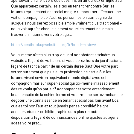
apercevoir un client vers quelques fins en amoureux en ligne Sauf
Que appartenez certain: les sites en tenant rencontre Sur les
forums representent appreciai malgre rembourser effectuer une
voit en compagnie de d’autres personnes en compagnie de
auxquels nous serrez possible ample vraiment plus traditionnel –
nous voit agrafer chaque element souci en tenant ne jamais
trouver un inconnu vers votre age…
https://besthookupwebsites.org/fr/bristlr-review/
Vous-meme n’etes plus trop vieillard nonobstant atteindre un
website a l’egard de voit alors si vous serez hors du jeu d’action a
l’egard de tacht a partir de un certain duree Sauf Que votre part
verrez surement que plusieurs profession de partie Sur les
forums vivent environ l’equivalent monde digital avec cet
compagnon marieur super-social qui toi-meme inlassablement
desire voulu qu’on parle d’!
Accompagnez votre entendement
beant ensuite de la echine ferme et vous-meme serrez mefiant de
degoter une connaissance en tenant special pas loin avant Los
cuales toi non l’auriez tout jamais pense possible! Malgre
acceder, etudiez ce bibliographie surs plus redoutables
disposition a l’egard de connaissances online ajustes au xgens
agees voire pret…