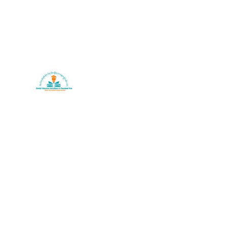
SherigX is a registered education consultancy firm based in
Thimphu that has connections with recognized universities
and institutes globally, especially with those in Australia.
Contact
+975-77985500/+975-17113666
Email: career@sherigx.com
WEEK DAYS: 09:AM – 5:PM
SATURDAY: 09:AM – 1:PM
SUNDAY: CLOSED
Address
:
Flat No.01, Norzin Lam. P.O Box 558, Thimphu Bhutan