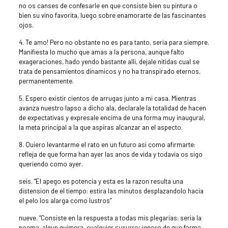
no os canses de confesarle en que consiste bien su pintura o
bien su vino favorita, luego sobre enamorarte de las fascinantes
ojos.
4. Te amo! Pero no obstante no es para tanto, seri­a para siempre.
Manifiesta lo mucho que amas a la persona, aunque falto
exageraciones, hado yendo bastante alli, dejale nitidas cual se
trata de pensamientos dinamicos y no ha transpirado eternos,
permanentemente.
5. Espero existir cientos de arrugas junto a mi casa. Mientras
avanza nuestro lapso a dicho ala, declarale la totalidad de hacen
de expectativas y expresale encima de una forma muy inaugural,
la meta principal a la que aspiras alcanzar an el aspecto.
8. Quiero levantarme el rato en un futuro asi­ como afirmarte:
refleja de que forma han ayer las anos de vida y todavia os sigo
queriendo como ayer.
seis. “El apego es potencia y esta es la razon resulta una
distension de el tiempo: estira las minutos desplazandolo hacia
el pelo los alarga como lustros”
nueve. “Consiste en la respuesta a todas mis plegarias: seri­a la
poema, algun quimera, cualquier susurro; ignoro de que forma