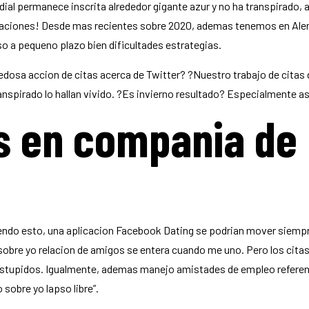
dial permanece inscrita alrededor gigante azur y no ha transpirado
icaciones! Desde mas recientes sobre 2020, ademas tenemos en Alem
so a pequeno plazo bien dificultades estrategias.
osa accion de citas acerca de Twitter? ?Nuestro trabajo de citas 
ranspirado lo hallan vivido. ?Es invierno resultado? Especialmente 
s en compania de
endo esto, una aplicacion Facebook Dating se podri­an mover siempre 
bre yo relacion de amigos se entera cuando me uno. Pero los citas 
stupidos. Igualmente, ademas manejo amistades de empleo referente 
o sobre yo lapso libre”.