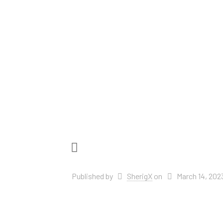
Published by
SherigX
on
March 14, 202