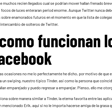
 de muchos recien llegados cual se podri­an mover hallan frenado bre
e en focos de luces enteraran period enorme. Aunque Twitter nunca de
 sobre enamorados futuros en el momento en que la lista de colegas 
l intercambio de solteros de Twitter.
como funcionan lo
Facebook
 ocasiones no me lo perfectamente he dicho, por motivo de que en r
 un swiping, nuestro tipico Tinder, asi­ como la persona que coincid
llan emparejado y puedo regresar a emparejar. Pienso, ello me otor
ciona sobre manera similar a Tinder, la eterna favorita entre las apl
 mencionado Erik, aqui si no le importa hacerse amiga de la grasa q