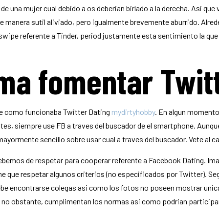
una mujer cual debido a os deberian birlado a la derecha. Asi que ve
 De manera sutil aliviado, pero igualmente brevemente aburrido. Alred
swipe referente a Tinder, period justamente esta sentimiento la qu
ma fomentar Twitt
bre como funcionaba Twitter Dating
mydirtyhobby
. En algun momento 
ntes, siempre use FB a traves del buscador de el smartphone. Aunque
yormente sencillo sobre usar cual a traves del buscador. Vete al ca
emos de respetar para cooperar referente a Facebook Dating. Imag
e que respetar algunos criterios (no especificados por Twitter). Seg
ebe encontrarse colegas asi­ como los fotos no poseen mostrar unic
s, no obstante, cumplimentan los normas asi­ como podrian particip