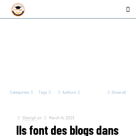
Categories
Tags
Authors
Show all
SherigX
on
March 14, 2023
Ils font des blogs dans