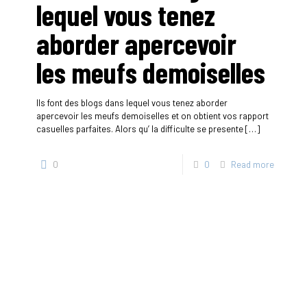
lequel vous tenez
aborder apercevoir
les meufs demoiselles
Ils font des blogs dans lequel vous tenez aborder
apercevoir les meufs demoiselles et on obtient vos rapport
casuelles parfaites. Alors qu’ la difficulte se presente
[…]
0
0
Read more
SherigX is a registered education consultancy firm based in